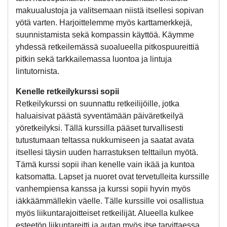
makuualustoja ja valitsemaan niistä itsellesi sopivan
yötä varten. Harjoittelemme myös karttamerkkejä,
suunnistamista sekä kompassin käyttöä. Käymme
yhdessä retkeilemässä suoalueella pitkospuureittiä
pitkin sekä tarkkailemassa luontoa ja lintuja
lintutornista.
Kenelle retkeilykurssi sopii
Retkeilykurssi on suunnattu retkeilijöille, jotka
haluaisivat päästä syventämään päiväretkeilyä
yöretkeilyksi. Tällä kurssilla pääset turvallisesti
tutustumaan teltassa nukkumiseen ja saatat avata
itsellesi täysin uuden harrastuksen telttailun myötä.
Tämä kurssi sopii ihan kenelle vain ikää ja kuntoa
katsomatta. Lapset ja nuoret ovat tervetulleita kurssille
vanhempiensa kanssa ja kurssi sopii hyvin myös
iäkkäämmällekin väelle. Tälle kurssille voi osallistua
myös liikuntarajoitteiset retkeilijät. Alueella kulkee
esteetön liikuntareitti ja autan myös itse tarvittaessa