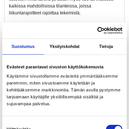
kaikissa mahdollisissa tilanteissa, joissa
liikuntarajoitteet rajoittaa tekemistä.
Leiriytyminen
Suostumus
Yksityiskohdat
Tietoja
Tällä retkeilykurssilla emme kanna rinkkaa tai tee
pitkiä siirtymiä varusteiden kanssa. Leiripaikkamme on
Salomaan telttailupaikka Salomaan laavun lähtistöllä
Evästeet parantavat sivuston käyttökokemusta
hyvin lyhyen matkan päässä parkkipaikalta. Voit
Käytämme sivustollamme evästeitä ymmärtääksemme 
huoletta pakata varusteita vähän enemmän mukaan ja
paremmin, miten sivustoamme käytetään ja 
hakea täydennystä autolta, jos illalla tulee vilu tai
kehittääksemme markkinointia. Tämän avulla pystymme 
juomavesi loppuu. Voit myös helposti keskeyttää
tarjoamaan käyttäjille yksilöllisempää sisältöä ja 
kurssin milloin tahansa, jos olotilasi tuntuu siltä tai
sujuvampaa palvelua.
yöretki ei tunnukaan sinun jutultasi.
Päivä 1
Tavataan Salomaan P-paikalla lauantaina 18.7. Klo
Suostumuksen