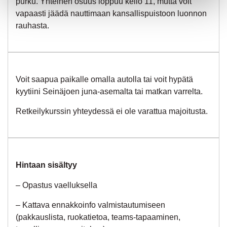
purku. Yhteinen osuus loppuu kello 11, mutta voit
vapaasti jäädä nauttimaan kansallispuistoon luonnon
rauhasta.
Voit saapua paikalle omalla autolla tai voit hypätä
kyytiini Seinäjoen juna-asemalta tai matkan varrelta.
Retkeilykurssin yhteydessä ei ole varattua majoitusta.
Hintaan sisältyy
– Opastus vaelluksella
– Kattava ennakkoinfo valmistautumiseen
(pakkauslista, ruokatietoa, teams-tapaaminen,