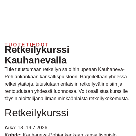
TUOTETIEDOT
Retkeilykurssi
Kauhanevalla
Tule tutustumaan retkeilyn saloihin upeaan Kauhaneva-
Pohjankankaan kansallispuistoon. Harjoitellaan yhdessä
retkeilytaitoja, tutustutaan erilaisiin retkeilyvälineisiin ja
rentoudutaan yhdessä luonnossa. Voit osallistua kurssille
täysin aloittelijana ilman minkäänlaista retkeilykokemusta.
Retkeilykurssi
Aika:
18.-19.7.2026
Kohde:
Kauhaneva-Pohjankankaan kansallispuisto