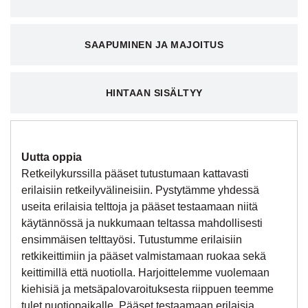
SAAPUMINEN JA MAJOITUS
HINTAAN SISÄLTYY
Uutta oppia
Retkeilykurssilla pääset tutustumaan kattavasti
erilaisiin retkeilyvälineisiin. Pystytämme yhdessä
useita erilaisia telttoja ja pääset testaamaan niitä
käytännössä ja nukkumaan teltassa mahdollisesti
ensimmäisen telttayösi. Tutustumme erilaisiin
retkikeittimiin ja pääset valmistamaan ruokaa sekä
keittimillä että nuotiolla. Harjoittelemme vuolemaan
kiehisiä ja metsäpalovaroituksesta riippuen teemme
tulet nuotiopaikalle. Pääset testaamaan erilaisia