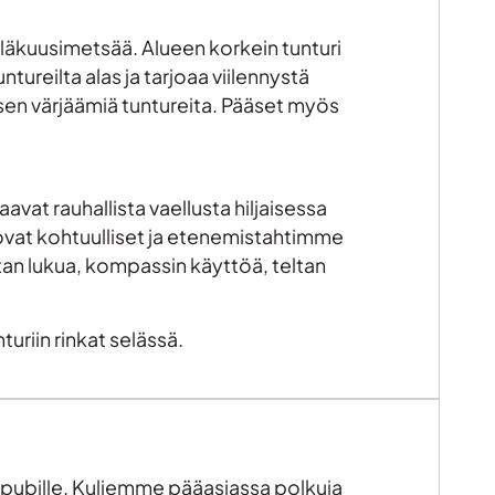
iläkuusimetsää. Alueen korkein tunturi
ureilta alas ja tarjoaa viilennystä
 sen värjäämiä tuntureita. Pääset myös
aavat rauhallista vaellusta hiljaisessa
t ovat kohtuulliset ja etenemistahtimme
tan lukua, kompassin käyttöä, teltan
uriin rinkat selässä.
n pubille. Kuljemme pääasiassa polkuja