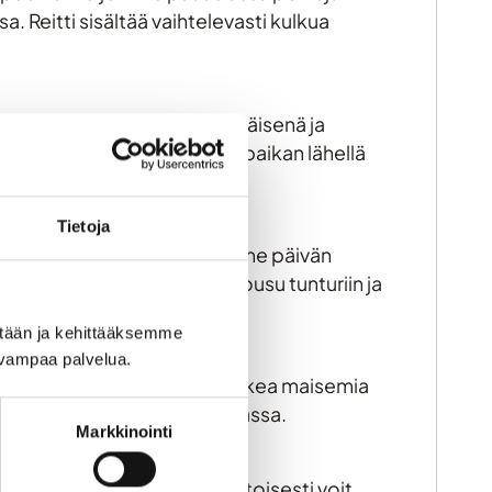
a. Reitti sisältää vaihtelevasti kulkua
assa vai sisätiloissa. Ensimmäisenä ja
kua kodassa. Jokaisen leiripaikan lähellä
Tietoja
me takaisin pubille. Vaellamme päivän
astoa, metsäpolkua, kevyt nousu tunturiin ja
o teltassa vai tuvassa.
ään ja kehittääksemme 
uvampaa palvelua.
rin laelle, jossa saamme kulkea maisemia
ita, nukutko teltassa vai kodassa.
Markkinointi
n vapaaehtoinen. Vaihtoehtoisesti voit