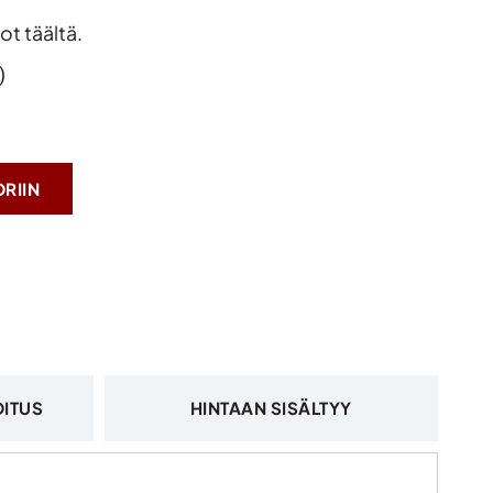
dot
täältä
.
)
RIIN
OITUS
HINTAAN SISÄLTYY