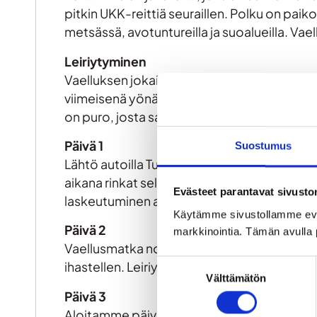
pitkin UKK-reittiä seuraillen. Polku on paiko
metsässä, avotuntureilla ja suoalueilla. Vae
Leiriytyminen
Vaelluksen jokaisella leiripaikalla on käytös
viimeisenä yönä voit nukkua varaustuvassa j
on puro, josta saamme juoma- ja ruokaved
Päivä 1
Suostumus
Lähtö autoilla Tuntsan pubilta klo 9.00 koh
aikana rinkat selässä n. 10 km matkan Takkas
Evästeet parantavat sivust
laskeutuminen alas metsän tasolle. Illalla 
Käytämme sivustollamme ev
Päivä 2
markkinointia. Tämän avulla 
Vaellusmatka noin 12 km. Tämä on vaelluks
Suostumuksen
ihastellen. Leiriydymme Sorsa kodalle. Pihapi
Välttämätön
valinta
Päivä 3
Aloitamme päivän nousemalla ilman rinkkaa 