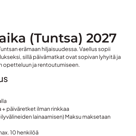
aika (Tuntsa) 2027
Tuntsan erämaan hiljaisuudessa. Vaellus sopii
seksi, sillä päivämatkat ovat sopivan lyhyitä ja
ojen opetteluun ja rentoutumiseen.
us
lla
 + päiväretket ilman rinkkaa
eilyvälineiden lainaamisen) Maksu maksetaan
max. 10 henkilöä