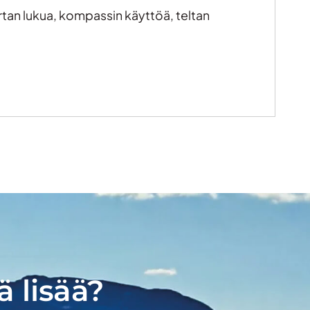
rtan lukua, kompassin käyttöä, teltan
ä lisää?