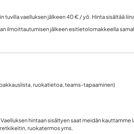
tuvilla vaelluksen jälkeen 40 € / yö. Hinta sisältää li
taan ilmoittautumisen jälkeen esitietolomakkeella sam
(pakkauslista, ruokatietoa, teams-tapaaminen)
tä. Vaelluksen hintaan sisältyen saat meidän kauttamme la
retkikeitin, ruokatermos yms.