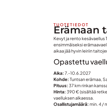
TUOTETIEDOT
Erämaan t
Kevyt ja rento kesävaellus 
ensimmäiseksi erämaavaelluk
aikaa jää hyvin leiriin tait
Opastettu vaell
Aika:
7.-10.6.2027
Kohde:
Tuntsan erämaa, Sa
Pituus:
37 km rinkan kanssa
Hinta:
390 € (sisältää retk
vaelluksen alkaessa.
Osallistujamäärä:
min. 4 / 