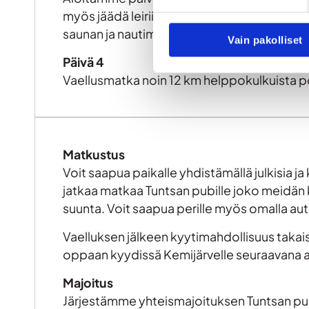
myös jäädä leiriin rentoutumaan. Lounaan
saunan ja nautimme erämaalöylyt. Voit valita
Vain pakolliset
Päivä 4
Vaellusmatka noin 12 km helppokulkuista pol
Matkustus
Voit saapua paikalle yhdistämällä julkisia ja
jatkaa matkaa Tuntsan pubille joko meidän k
suunta. Voit saapua perille myös omalla aut
Vaelluksen jälkeen kyytimahdollisuus takaisin
oppaan kyydissä Kemijärvelle seuraavana a
Majoitus
Järjestämme yhteismajoituksen Tuntsan pubil