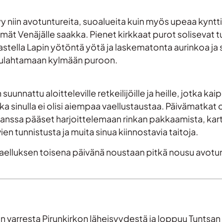
y niin avotuntureita, suoalueita kuin myös upeaa kyntt
 Venäjälle saakka. Pienet kirkkaat purot solisevat tunt
ihastella Lapin yötöntä yötä ja laskematonta aurinkoa ja
 pulahtamaan kylmään puroon.
unnattu aloitteleville retkeilijöille ja heille, jotka kaip
kka sinulla ei olisi aiempaa vaellustaustaa. Päivämatka
 kanssa pääset harjoittelemaan rinkan pakkaamista, kar
en tunnistusta ja muita sinua kiinnostavia taitoja.
Vaelluksen toisena päivänä noustaan pitkä nousu avotunt
ien varresta Pirunkirkon läheisyydestä ja loppuu Tuntsa