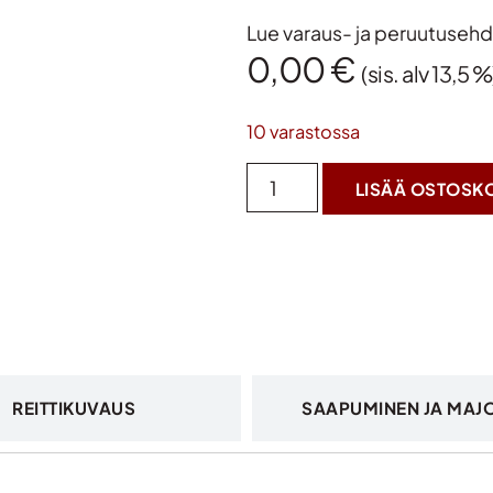
Lue varaus- ja peruutuseh
0,00
€
(sis. alv 13,5 %
10 varastossa
LISÄÄ OSTOSKO
REITTIKUVAUS
SAAPUMINEN JA MAJ