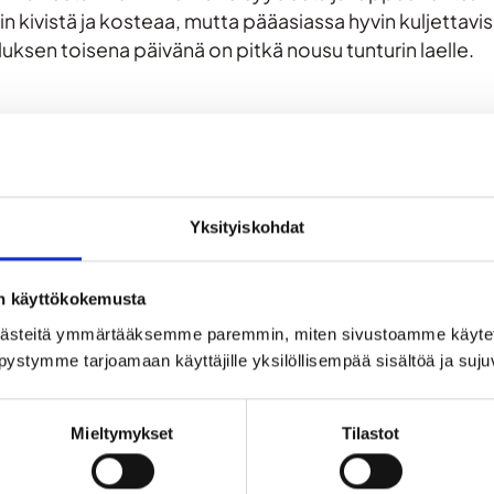
in kivistä ja kosteaa, mutta pääasiassa hyvin kuljettaviss
lluksen toisena päivänä on pitkä nousu tunturin laelle.
sä huussit ja retkeilyrakenteet. Voit valita, nukutko telt
a nauttia erämaalöylyt saunassa. Toisena yönä voit nuk
en.
Yksityiskohdat
ti vaelluksen lähtöpaikkaa. Henkilökunta siirtää autom
elän varaustuvalle. Reitillä on pitkospuita, kivistä ma
on käyttökokemusta
lämmitämme saunan ja uimme purossa. Voit valita, nukutk
ästeitä ymmärtääksemme paremmin, miten sivustoamme käytet
pystymme tarjoamaan käyttäjille yksilöllisempää sisältöä ja suj
en fyysisin päivä. Nousumme pitkän nousun Jäkälätuntu
irissä on kota, huussit, puulato ja tulipaikka. Voit val
Mieltymykset
Tilastot
Sorsatunturin huipulle maisemia ihastelemaan. Retki o