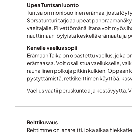
Upea Tuntsan luonto
Tuntsa on monipuolinen erämaa, josta löyty
Sorsatunturi tarjoaa upeat panoraamanäkymät
vaeltajalle. Pilvettömänä iltana voit myös 
nauttimaan löylyistä keskellä erämaata ja
Kenelle vaellus sopii
Erämaan Taika on opastettu vaellus, joka on su
erämaassa. Voit osallistua vaellukselle, vai
rauhallinen polkuja pitkin kulkien. Oppaan
pystyttämistä, retkikeittimen käyttöä, kasvi
Vaellus vaatii peruskuntoa ja kestävyyttä. 
Reittikuvaus
Reittimme on janareitti, joka alkaa hiekkat