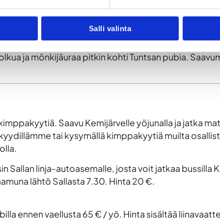
 jälkeen pakkaamme rinkat ja siirrymme 3 km matkan 
, nukutko teltassa vai sisällä tuvassa.
Salli valinta
kua ja mönkijäuraa pitkin kohti Tuntsan pubia. Saavumm
 kimppakyytiä. Saavu Kemijärvelle yöjunalla ja jatka mat
yydillämme tai kysymällä kimppakyytiä muilta osallistuj
olla.
 Sallan linja-autoasemalle, josta voit jatkaa bussilla Ke
amuna lähtö Sallasta 7.30. Hinta 20 €.
la ennen vaellusta 65 € / yö. Hinta sisältää liinavaatt