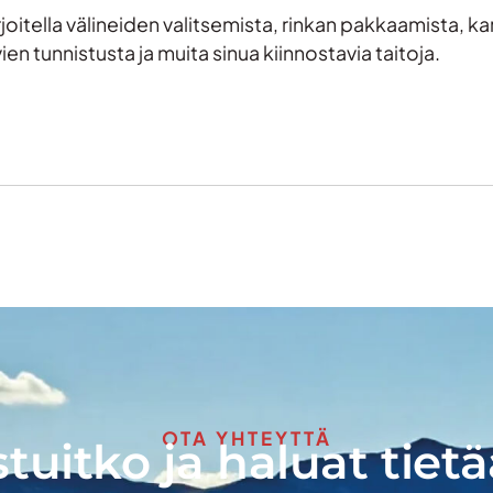
oitella välineiden valitsemista, rinkan pakkaamista, ka
en tunnistusta ja muita sinua kiinnostavia taitoja.
OTA YHTEYTTÄ
tuitko ja haluat tietä