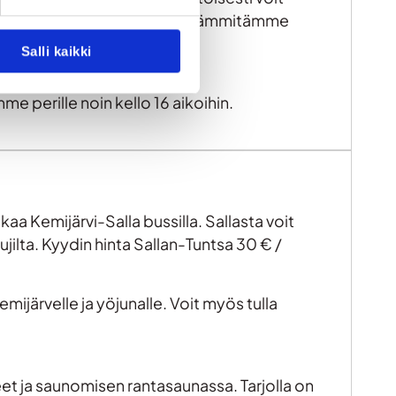
Vaarinkehuman varautuvalle. Lämmitämme
Salli kaikki
e perille noin kello 16 aikoihin.
kaa Kemijärvi-Salla bussilla. Sallasta voit
ilta. Kyydin hinta Sallan-Tuntsa 30 € /
mijärvelle ja yöjunalle. Voit myös tulla
eet ja saunomisen rantasaunassa. Tarjolla on