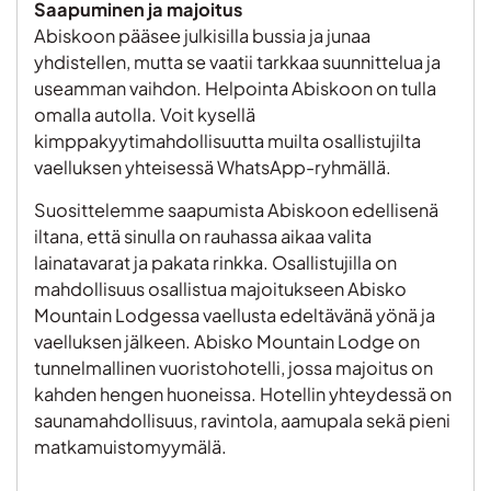
Saapuminen ja majoitus
Abiskoon pääsee julkisilla bussia ja junaa
yhdistellen, mutta se vaatii tarkkaa suunnittelua ja
useamman vaihdon. Helpointa Abiskoon on tulla
omalla autolla. Voit kysellä
kimppakyytimahdollisuutta muilta osallistujilta
vaelluksen yhteisessä WhatsApp-ryhmällä.
Suosittelemme saapumista Abiskoon edellisenä
iltana, että sinulla on rauhassa aikaa valita
lainatavarat ja pakata rinkka. Osallistujilla on
mahdollisuus osallistua majoitukseen Abisko
Mountain Lodgessa vaellusta edeltävänä yönä ja
vaelluksen jälkeen. Abisko Mountain Lodge on
tunnelmallinen vuoristohotelli, jossa majoitus on
kahden hengen huoneissa. Hotellin yhteydessä on
saunamahdollisuus, ravintola, aamupala sekä pieni
matkamuistomyymälä.