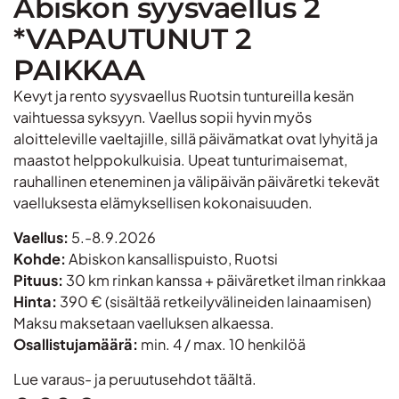
Abiskon syysvaellus 2
*VAPAUTUNUT 2
PAIKKAA
Kevyt ja rento syysvaellus Ruotsin tuntureilla kesän
vaihtuessa syksyyn. Vaellus sopii hyvin myös
aloitteleville vaeltajille, sillä päivämatkat ovat lyhyitä ja
maastot helppokulkuisia. Upeat tunturimaisemat,
rauhallinen eteneminen ja välipäivän päiväretki tekevät
vaelluksesta elämyksellisen kokonaisuuden.
Vaellus:
5.-8.9.2026
Kohde:
Abiskon kansallispuisto, Ruotsi
Pituus:
30 km rinkan kanssa + päiväretket ilman rinkkaa
Hinta:
390 € (sisältää retkeilyvälineiden lainaamisen)
Maksu maksetaan vaelluksen alkaessa.
Osallistujamäärä:
min. 4 / max. 10 henkilöä
Lue varaus- ja peruutusehdot
täältä
.