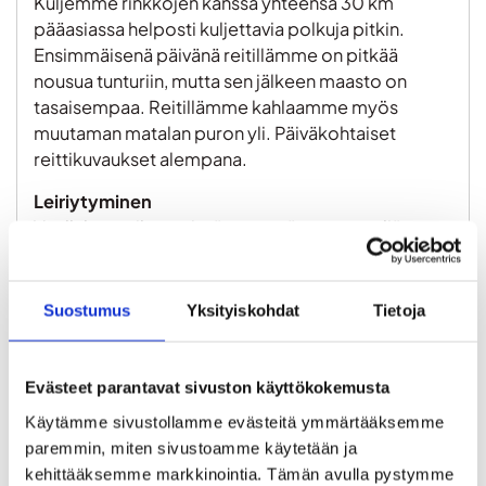
Kuljemme rinkkojen kanssa yhteensä 30 km
pääasiassa helposti kuljettavia polkuja pitkin.
Ensimmäisenä päivänä reitillämme on pitkää
nousua tunturiin, mutta sen jälkeen maasto on
tasaisempaa. Reitillämme kahlaamme myös
muutaman matalan puron yli. Päiväkohtaiset
reittikuvaukset alempana.
Leiriytyminen
Vaelluksen aikana vietämme erämaassa neljä
päivää ja kolme yötä, jotka kaikki nukumme
teltoissa. Ensimmäisen yön leiripaikka on täysin
erämaassa ilman retkeilyralenteita ja kaksi
Suostumus
Yksityiskohdat
Tietoja
seuraavaa suljetun tuvan pihapiirissä. Silloin
käytössämme on huussi ja hätätapauksessa tuvan
myrskyhuone.
Evästeet parantavat sivuston käyttökokemusta
Käytämme sivustollamme evästeitä ymmärtääksemme 
Lyhyiden päivämatkojen ansiosta leiripaikalle jää
paremmin, miten sivustoamme käytetään ja 
paljon aikaa rentoutua ja palautua päivästä. Iltaisin
kehittääksemme markkinointia. Tämän avulla pystymme 
on mahdollista lähteä lisäretkille tuntureille