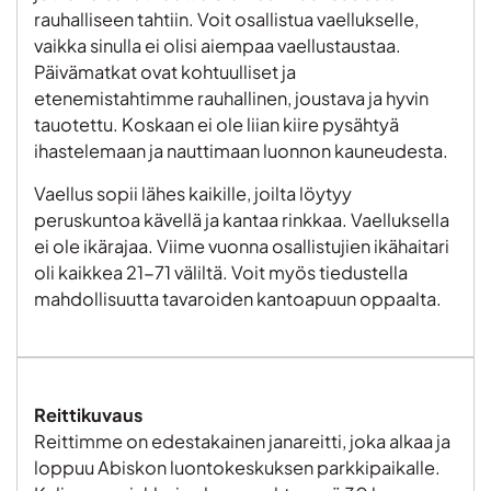
rauhalliseen tahtiin. Voit osallistua vaellukselle,
vaikka sinulla ei olisi aiempaa vaellustaustaa.
Päivämatkat ovat kohtuulliset ja
etenemistahtimme rauhallinen, joustava ja hyvin
tauotettu. Koskaan ei ole liian kiire pysähtyä
ihastelemaan ja nauttimaan luonnon kauneudesta.
Vaellus sopii lähes kaikille, joilta löytyy
peruskuntoa kävellä ja kantaa rinkkaa. Vaelluksella
ei ole ikärajaa. Viime vuonna osallistujien ikähaitari
oli kaikkea 21-71 väliltä. Voit myös tiedustella
mahdollisuutta tavaroiden kantoapuun oppaalta.
Reittikuvaus
Reittimme on edestakainen janareitti, joka alkaa ja
loppuu Abiskon luontokeskuksen parkkipaikalle.