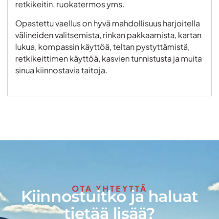
retkikeitin, ruokatermos yms.
Opastettu vaellus on hyvä mahdollisuus harjoitella
välineiden valitsemista, rinkan pakkaamista, kartan
lukua, kompassin käyttöä, teltan pystyttämistä,
retkikeittimen käyttöä, kasvien tunnistusta ja muita
sinua kiinnostavia taitoja.
OTA YHTEYTTÄ
Kiinnostuitko ja haluat
tietää lisää?