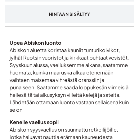
HINTAAN SISÄLTYY
Upea Abiskon luonto
Abiskon aluetta koristaa kauniit tunturikoivikot,
jylhät Ruotsin vuoristot ja kirkkaat puhtaat vesistöt.
Syyskuun alussa, vaelluksemme aikana, saatamme
huomata, kuinka maaruska alkaa etenemään
vaihtaen maisemaa vihreästä oranssiin ja
punaiseen. Saatamme saada loppukesän viimeisiä
hellesäitä tai alkusyksyn viileitä kelejä ja sateita.
Lähdetään ottamaan luonto vastaan sellaisena kuin
se on.
Kenelle vaellus sopii
Abiskon syysvaellus on suunnattu retkeilijöille,
jotka haluavat nauttia erämaan kauneudesta