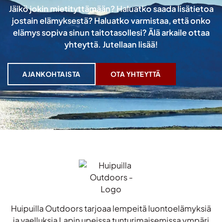
Jäikö jokin mietityttämään? Haluatko saada lisätietoa
jostain elämyksestä? Haluatko varmistaa, että onko
elämys sopiva sinun taitotasollesi? Älä arkaile ottaa
yhteyttä. Jutellaan lisää!
AJANKOHTAISTA
OTA YHTEYTTÄ
Huipuilla Outdoors tarjoaa lempeitä luontoelämyksiä
ja vaelluksia Lapin upeissa tunturimaisemissa ympäri