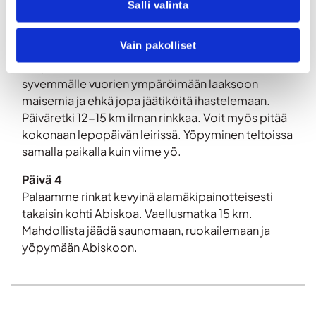
on mahdollisuus lähteä iltaretkelle
Salli valinta
vesiputoukselle.
Vain pakolliset
Päivä 3
Välipäivä rinkan kantamisesta. Päiväretki
syvemmälle vuorien ympäröimään laaksoon
maisemia ja ehkä jopa jäätiköitä ihastelemaan.
Päiväretki 12-15 km ilman rinkkaa. Voit myös pitää
kokonaan lepopäivän leirissä. Yöpyminen teltoissa
samalla paikalla kuin viime yö.
Päivä 4
Palaamme rinkat kevyinä alamäkipainotteisesti
takaisin kohti Abiskoa. Vaellusmatka 15 km.
Mahdollista jäädä saunomaan, ruokailemaan ja
yöpymään Abiskoon.